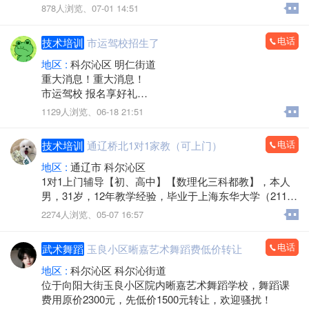
计上岗实操（可单独辅导）包括：出纳员相关业务、小
878人浏览、
07-01 14:51
规模企业全盘账、一般纳税人（工业、商业全盘账）
（手工做账，电脑做账全包括）、全电票开据。基于数
电话
技术培训
市运驾校招生了
万家企业客户与财税企业的实务内容，本课程线下业务
册全仿真模拟真实票据和经济业务，线上配套全仿真账
地区 :
科尔沁区 明仁街道
务、本省报税系统、三大网银实训系统、无缝对接实务
重大消息！重大消息！
工作，还原会计工作的真实场景。陪伴式学习，使学生
市运驾校 报名享好礼
在完成特定业务的过程中获得技能与经验，满足企业新
一、学车班次及价格
1129人浏览、
06-18 21:51
会计人的上岗要求，快速就业。
特惠班：C1 1880元 | C2 1880元
即将开始会计职业生涯的您，没有工作经验找不到工
会员班：C1 2680元 | C2 2880元
电话
技术培训
通辽桥北1对1家教（可上门）
作！怎么办！三环新动力会计学校为您搭建理想的学习
VIP班：C1 3680元 | C2 3880元
平台与您共创财务人生！
二、报名活动（所有小车学员均可参与）
地区 :
通辽市 科尔沁区
校址：科区民主路与新兴大街交汇处东走50米路南 三环
活动规则：全程公开透明，无套路、无暗箱操作，报名
1对1上门辅导【初、高中】【数理化三科都教】，本人
新动力会计学校
必中奖！
男，31岁，12年教学经验，毕业于上海东华大学（211大
咨询热线：827393813644850800 涂老师
一等奖：9999元75英寸智能数字电视（1名）
学），有良好的沟通能力和逻辑思维，擅长和小孩子打
2274人浏览、
05-07 16:57
二等奖：5880元海信双开门冰箱（2名）
交道。在上海学而思任过职，在深圳阿童木培训机构任
三等奖：3999元美的滚筒洗衣机（3名）
过职，有蓝桥杯证书，带的两个孩子获得全国蓝桥杯三
电话
武术舞蹈
玉良小区晰嘉艺术舞蹈费低价转让
四等奖：2880元海信空调（4名）
等奖。19年年底回通辽，带出过很多成绩优异的初、高
五等奖：1880元电动车（5名）
中学生。对基础不好的孩子能快速提高分数，对于基础
地区 :
科尔沁区 科尔沁街道
六等奖：480元美的电饭煲（8名）
好的孩子直接对接高考技巧，注重培养孩子的【学习习
位于向阳大街玉良小区院内晰嘉艺术舞蹈学校，舞蹈课
七等奖：350元空气炸锅（10名）
惯】。电话：13664003080
费用原价2300元，先低价1500元转让，欢迎骚扰！