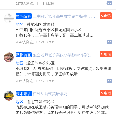
纪念奖：精美不锈钢保温杯
5275人浏览、
11-18 12:30
三、驾校优势
市区老牌驾校，市中心，地理位置优越。
电话
数码编程
五中附近15年高中数学辅导招生，班课，一对一，
科二校内训练、校内考试，科三恒大城南侧练考，路况
简单，没有社会车辆。
地区 :
科尔沁区 建国镇
开设科一、科四辅导课程，配备蒙汉双语教学老师。
五中东门附近馨园小区和龙庭国际小区
驾校地址：通辽市明仁大街西段道南（蒙古王小区对
任教15年，主讲高中数学，高一高二抓基础
面，西客站500米处）
高三一轮复习，有班课和一对一。可试听
7347人浏览、
07-21 08:52
公交路线：1路、6路、11路、59路、61路直达
可联系朱老师。
电话
琴棋诗画
独立老师低价高效小学数学辅导班
地区 :
通辽市 科尔沁区
小班制2-4人 夯实基础，因材施教，突破重点，数学思维
提升，计算能力提高，保证学习成绩
多年教学经验 带过的学生90%成绩显著
7621人浏览、
07-17 00:52
定期学情反馈 配套练习精讲
招生对象：小学3-6年
电话
技术培训
在线互动式英语学习
60元一节课，90分钟/节
两人成团 八折48元/节
地区 :
通辽市 科尔沁区
三人成团 七折42元/节
有想参加在线互动式英语学习的同学，可以申请添加武
四人成团 六折36元/节
老师为微信好友，武老师会根据学生所在年级，将其编