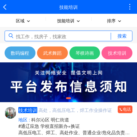
技能培训
区域
技能培训
排序
搜索
数码编程
武术舞蹈
琴棋诗画
技术培训
电话
技术培训
高处，高低压电工，焊工作业操作证
地区 :
科尔沁区 明仁街道
#通辽应急 学校直招新办+换证
高低压电工、焊工、高处作业、普通企业/危化品负责