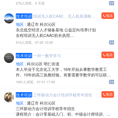
人、管理员（加油站）等相关证件#每都有考试
275人浏览、
6 天前
国网可查，欢迎企业、个人咨询合作[握手]
报名15847483315刘老师
电话
技术培训
培训无人机CAAC、无人机装调检修人才，推荐就业
地区 :
通辽市 科尔沁区
东北低空经济人才储备基地 公益定向培养计划
全程培训无人机CAAC机长执照
学成推荐就业
510人浏览、
07-22 10:00
开设四大优质岗位：
电话
技术培训
一对一数学学习
无人机机长、无人机教员、无人机维修、无人机研发
就业覆盖农业植保、电力巡检、应急救援、测绘航拍、
地区 :
科尔沁区 明仁街道
物流运输、影视航拍等热门行业
本人毕业于北京化工大学，16年开始从事数学教育工
报名硬性要求：
作。10年的高三执教经验。有要需要学数学的可以联
研学班18-35周岁，自主创业班16-50
系。还缺一两个学生
1001人浏览、
07-01 17:59
初高中/中专及以上学历，不限户籍专业，身体健康无色
盲，无犯罪记录，无纹身
电话
技术培训
三环新动力会计培训学校常年招生
地区 :
通辽市 科尔沁区
三环新动力会计培训学校常年招生
课程简介：会计零基础入门、初、中级会计师培训、会