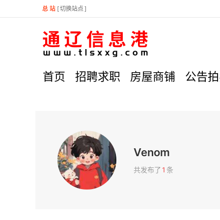
总 站
[
切换站点
]
首页
招聘求职
房屋商铺
公告拍
Venom
共发布了
1
条