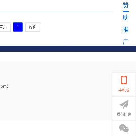
赞
助
首页
1
尾页
推
广
com）
手机版
发布信息