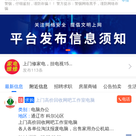
警惕，仔细鉴别，谨防诈骗！！ 警方提示：警惕网络黑手，谨防网络诈
骗
上门修家电，挂电视15...
发布113条
最新信息
附近信息
招聘求职
房屋商铺
公告拍卖
生
电话
顶
求购
上门高价回收网吧工作室电脑
类别 :
电脑办公
地区 :
通辽市 科尔沁区
上门高价回收网吧工作室电脑
各人各单位淘汰报废电脑，出售家用办公机箱
游 戏机箱，二手全新都有