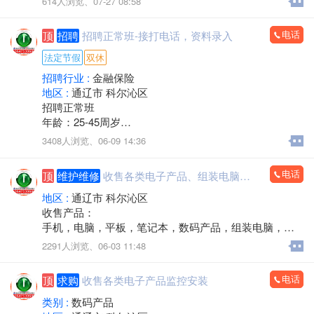
614人浏览、
07-27 08:58
支持旧机器置换
出售19-32显示器
电话
顶
招聘
招聘正常班-接打电话，资料录入
电话/微信：15248358227
法定节假
双休
招聘行业 :
金融保险
地区 :
通辽市 科尔沁区
招聘正常班
年龄：25-45周岁
工作时间：早八点半到晚五点
3408人浏览、
06-09 14:36
中午11点－2点休息，周六日双休，法定节假日休息。
工作内容：接打电话，资料录入，核对信息，服务咨
电话
顶
维护维修
收售各类电子产品、组装电脑，监控安装
询。
有无经验均可
地区 :
通辽市 科尔沁区
邮箱853118409@qq.com
收售产品：
微信同步
手机，电脑，平板，笔记本，数码产品，组装电脑，监
联系人电话：13190888778
控安装，办公耗材，回收置换，上门服务
2291人浏览、
06-03 11:48
电话：15560888853
电话
顶
求购
收售各类电子产品监控安装
类别 :
数码产品