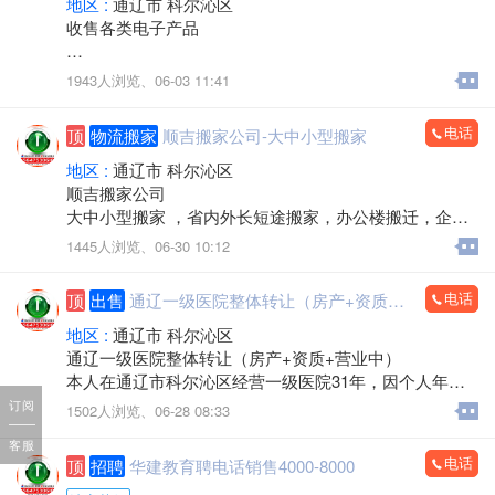
地区 :
通辽市 科尔沁区
收售各类电子产品
手机，电脑，平板，笔记本，数码产品，手机专卖，组
1943人浏览、
06-03 11:41
装电脑，监控安装，办公耗材，LED屏，回收置换
上门服务
电话
顶
物流搬家
顺吉搬家公司-大中小型搬家
欢迎来电：15560888853（微信同步）
地区 :
通辽市 科尔沁区
顺吉搬家公司
大中小型搬家 ，省内外长短途搬家，办公楼搬迁，企事
业单位搬迁，搬厂，门店搬家，超市商场搬家，出租拉
1445人浏览、
06-30 10:12
货 大型设备起重 ，吊装，吊运，专业抬钢琴，鱼缸搬
运，专业拆装家具，空调安装移机，上下楼搬运。
电话
顶
出售
通辽一级医院整体转让（房产+资质+营业中）
承接各种零活，装卸各种货物，通辽市，各区，各省 各
县，乡镇，出租拉货，运输各种货物，配有厢式货车，
地区 :
通辽市 科尔沁区
微型小汽车 三轮电动车， 居民生活等一系列服务。
通辽一级医院整体转让（房产+资质+营业中）
本人在通辽市科尔沁区经营一级医院31年，因个人年龄
价格不高，包您满意，专业的团队，职业的工人师傅竭
原因，不再担任法人，现将医院房产及经营权整体出
订阅
1502人浏览、
06-28 08:33
诚为您和家人服务！您的满意是顺吉搬家毕生的追求！
兑。
全心全意为家庭服务的专业团队，24小时为您服务！
客服
医院位置优越，位于新建大街批发城南门对面，临街位
电话
顶
招聘
华建教育聘电话销售4000-8000
置，客源稳定。
联系电话：15771572345微信同步，可开发票