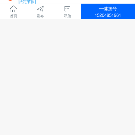
建筑面积：1-2楼700余平方米，地下室300余平方米，布
法定节假
局合理。
一键拨号
招聘行业 :
教育培训
医院资质齐全，各类证件有效，目前正常营业，现金流
15204851961
首页
发布
私信
地区 :
通辽市 科尔沁区
充裕，持续盈利，口碑良好，老客户稳定。
招聘电话销售4000-8000
转让包含：房产+一级医院资质+现有运营业务，接手即
华建教育招聘：
可正常经营，可协助办理法人变更及相关手续。
负责线上、线下课程的销售和服务
1749人浏览、
06-09 09:08
诚意转让，价格面议，中介、非诚勿扰。
主营项目：
看房考察电话：13847526633
执业兽医师、执业药师、二级建造师、中专、大专和本
电话
顶
招聘
鹏通物业招聘3000+
科学历提升
有无经验都可，有销冠老师带
招聘行业 :
其他
上班时间：
地区 :
通辽市 科尔沁区
8点30-12点，下午2点30-6点
鹏通物业招聘
每周休息一天
工程维修2人，精通水暖电，有在物业工作的经验，吃苦
法定节假日休息
耐劳，年龄58周岁以下，带证。
2172人浏览、
06-09 09:10
过年半个月休息
工作地点：奥体中心南侧鹏通花园二期。
待遇：保底+绩效提成+团队提成+个人分成+各种福利、
工资待遇：3000-4000元四天公休，节假日串休。
电话
顶
招聘
国企招聘售后人员3000+
年收入5-8万左右
联系电话：15334921717
电话微信同号：18947357031张老师(如需咨询，请在上
法定节假
双休
班时间拨打)
招聘行业 :
金融保险
华建教育
地区 :
通辽市 科尔沁区
国企招聘售后人员