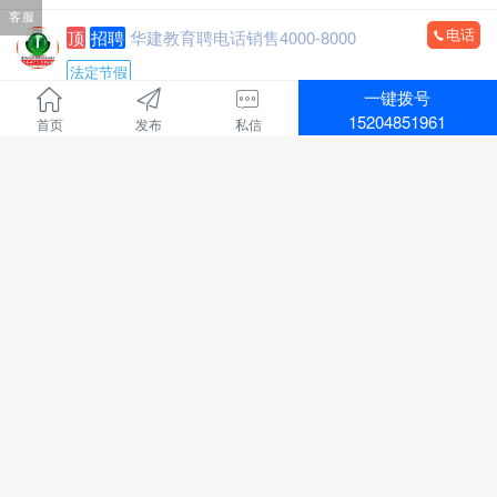
全心全意为家庭服务的专业团队，24小时为您服务！
客服
医院位置优越，位于新建大街批发城南门对面，临街位
电话
顶
招聘
华建教育聘电话销售4000-8000
置，客源稳定。
联系电话：15771572345微信同步，可开发票
建筑面积：1-2楼700余平方米，地下室300余平方米，布
法定节假
局合理。
一键拨号
招聘行业 :
教育培训
医院资质齐全，各类证件有效，目前正常营业，现金流
15204851961
首页
发布
私信
地区 :
通辽市 科尔沁区
充裕，持续盈利，口碑良好，老客户稳定。
招聘电话销售4000-8000
转让包含：房产+一级医院资质+现有运营业务，接手即
华建教育招聘：
可正常经营，可协助办理法人变更及相关手续。
负责线上、线下课程的销售和服务
1771人浏览、
06-09 09:08
诚意转让，价格面议，中介、非诚勿扰。
主营项目：
看房考察电话：13847526633
执业兽医师、执业药师、二级建造师、中专、大专和本
电话
顶
招聘
鹏通物业招聘3000+
科学历提升
有无经验都可，有销冠老师带
招聘行业 :
其他
上班时间：
地区 :
通辽市 科尔沁区
8点30-12点，下午2点30-6点
鹏通物业招聘
每周休息一天
工程维修2人，精通水暖电，有在物业工作的经验，吃苦
法定节假日休息
耐劳，年龄58周岁以下，带证。
2206人浏览、
06-09 09:10
过年半个月休息
工作地点：奥体中心南侧鹏通花园二期。
待遇：保底+绩效提成+团队提成+个人分成+各种福利、
工资待遇：3000-4000元四天公休，节假日串休。
电话
顶
招聘
国企招聘售后人员3000+
年收入5-8万左右
联系电话：15334921717
电话微信同号：18947357031张老师(如需咨询，请在上
法定节假
双休