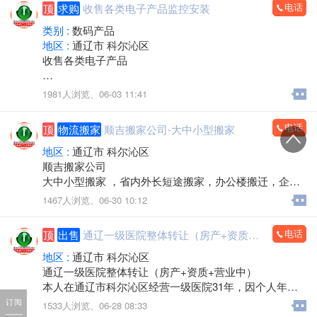
电话
顶
求购
收售各类电子产品监控安装
类别 :
数码产品
地区 :
通辽市 科尔沁区
收售各类电子产品
手机，电脑，平板，笔记本，数码产品，手机专卖，组
1981人浏览、
06-03 11:41
装电脑，监控安装，办公耗材，LED屏，回收置换
上门服务
电话
顶
物流搬家
顺吉搬家公司-大中小型搬家
欢迎来电：15560888853（微信同步）
地区 :
通辽市 科尔沁区
顺吉搬家公司
大中小型搬家 ，省内外长短途搬家，办公楼搬迁，企事
业单位搬迁，搬厂，门店搬家，超市商场搬家，出租拉
1467人浏览、
06-30 10:12
货 大型设备起重 ，吊装，吊运，专业抬钢琴，鱼缸搬
运，专业拆装家具，空调安装移机，上下楼搬运。
电话
顶
出售
通辽一级医院整体转让（房产+资质+营业中）
承接各种零活，装卸各种货物，通辽市，各区，各省 各
县，乡镇，出租拉货，运输各种货物，配有厢式货车，
地区 :
通辽市 科尔沁区
微型小汽车 三轮电动车， 居民生活等一系列服务。
通辽一级医院整体转让（房产+资质+营业中）
本人在通辽市科尔沁区经营一级医院31年，因个人年龄
价格不高，包您满意，专业的团队，职业的工人师傅竭
原因，不再担任法人，现将医院房产及经营权整体出
订阅
1533人浏览、
06-28 08:33
诚为您和家人服务！您的满意是顺吉搬家毕生的追求！
兑。