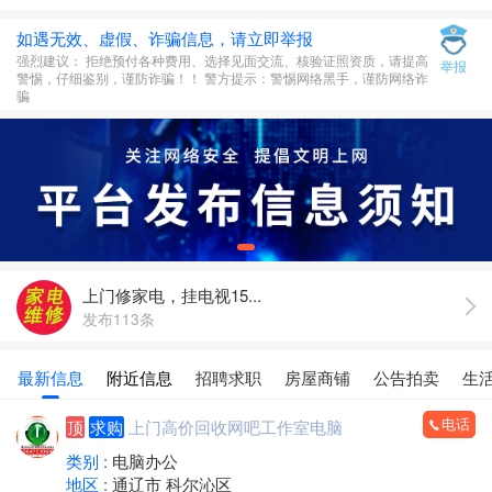
如遇无效、虚假、诈骗信息，请立即举报
强烈建议： 拒绝预付各种费用、选择见面交流、核验证照资质，请提高
举报
警惕，仔细鉴别，谨防诈骗！！ 警方提示：警惕网络黑手，谨防网络诈
骗
上门修家电，挂电视15...
发布113条
最新信息
附近信息
招聘求职
房屋商铺
公告拍卖
生
电话
顶
求购
上门高价回收网吧工作室电脑
类别 :
电脑办公
地区 :
通辽市 科尔沁区