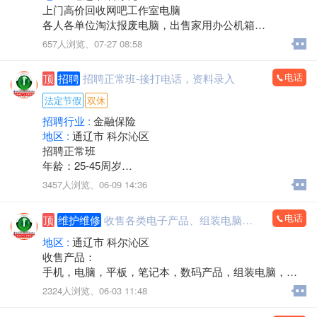
上门高价回收网吧工作室电脑
各人各单位淘汰报废电脑，出售家用办公机箱
游 戏机箱，二手全新都有
657人浏览、
07-27 08:58
支持旧机器置换
出售19-32显示器
电话
顶
招聘
招聘正常班-接打电话，资料录入
电话/微信：15248358227
法定节假
双休
招聘行业 :
金融保险
地区 :
通辽市 科尔沁区
招聘正常班
年龄：25-45周岁
工作时间：早八点半到晚五点
3457人浏览、
06-09 14:36
中午11点－2点休息，周六日双休，法定节假日休息。
工作内容：接打电话，资料录入，核对信息，服务咨
电话
顶
维护维修
收售各类电子产品、组装电脑，监控安装
询。
有无经验均可
地区 :
通辽市 科尔沁区
邮箱853118409@qq.com
收售产品：
微信同步
手机，电脑，平板，笔记本，数码产品，组装电脑，监
联系人电话：13190888778
控安装，办公耗材，回收置换，上门服务
2324人浏览、
06-03 11:48
电话：15560888853