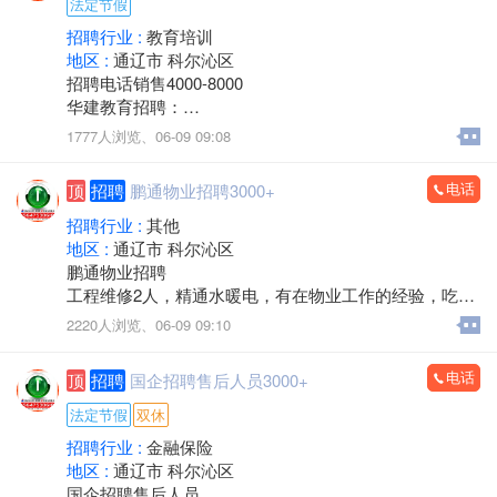
建筑面积：1-2楼700余平方米，地下室300余平方米，布
法定节假
局合理。
招聘行业 :
教育培训
医院资质齐全，各类证件有效，目前正常营业，现金流
地区 :
通辽市 科尔沁区
充裕，持续盈利，口碑良好，老客户稳定。
招聘电话销售4000-8000
转让包含：房产+一级医院资质+现有运营业务，接手即
华建教育招聘：
可正常经营，可协助办理法人变更及相关手续。
负责线上、线下课程的销售和服务
1777人浏览、
06-09 09:08
诚意转让，价格面议，中介、非诚勿扰。
主营项目：
看房考察电话：13847526633
执业兽医师、执业药师、二级建造师、中专、大专和本
电话
顶
招聘
鹏通物业招聘3000+
科学历提升
有无经验都可，有销冠老师带
招聘行业 :
其他
上班时间：
地区 :
通辽市 科尔沁区
8点30-12点，下午2点30-6点
鹏通物业招聘
每周休息一天
工程维修2人，精通水暖电，有在物业工作的经验，吃苦
法定节假日休息
耐劳，年龄58周岁以下，带证。
2220人浏览、
06-09 09:10
过年半个月休息
工作地点：奥体中心南侧鹏通花园二期。
待遇：保底+绩效提成+团队提成+个人分成+各种福利、
工资待遇：3000-4000元四天公休，节假日串休。
电话
顶
招聘
国企招聘售后人员3000+
年收入5-8万左右
联系电话：15334921717
电话微信同号：18947357031张老师(如需咨询，请在上
法定节假
双休
班时间拨打)
招聘行业 :
金融保险
华建教育
地区 :
通辽市 科尔沁区
国企招聘售后人员