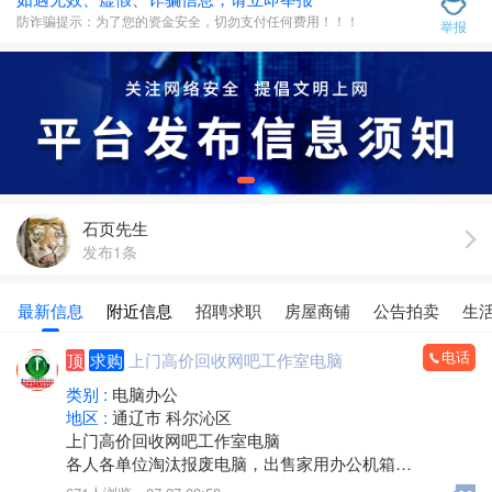
防诈骗提示：为了您的资金安全，切勿支付任何费用！！！
举报
石页先生
发布1条
最新信息
附近信息
招聘求职
房屋商铺
公告拍卖
生
电话
顶
求购
上门高价回收网吧工作室电脑
类别 :
电脑办公
地区 :
通辽市 科尔沁区
上门高价回收网吧工作室电脑
各人各单位淘汰报废电脑，出售家用办公机箱
游 戏机箱，二手全新都有