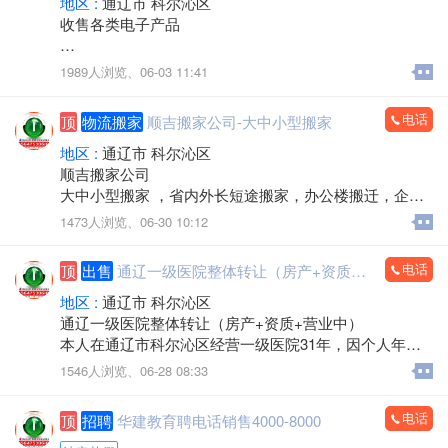
地区 :
通辽市 科尔沁区
收售各类电子产品
手机，电脑，平板，笔记本，数码产品，手机专卖，组
1989人浏览、
06-03 11:41
装电脑，监控安装，办公耗材，LED屏，回收置换
上门服务
电话
顶
物流搬家
顺吉搬家公司-大中小型搬家
欢迎来电：15560888853（微信同步）
地区 :
通辽市 科尔沁区
顺吉搬家公司
大中小型搬家 ，省内外长短途搬家，办公楼搬迁，企事
业单位搬迁，搬厂，门店搬家，超市商场搬家，出租拉
1473人浏览、
06-30 10:12
货 大型设备起重 ，吊装，吊运，专业抬钢琴，鱼缸搬
运，专业拆装家具，空调安装移机，上下楼搬运。
电话
顶
出售
通辽一级医院整体转让（房产+资质+营业中）
承接各种零活，装卸各种货物，通辽市，各区，各省 各
县，乡镇，出租拉货，运输各种货物，配有厢式货车，
地区 :
通辽市 科尔沁区
微型小汽车 三轮电动车， 居民生活等一系列服务。
通辽一级医院整体转让（房产+资质+营业中）
本人在通辽市科尔沁区经营一级医院31年，因个人年龄
价格不高，包您满意，专业的团队，职业的工人师傅竭
原因，不再担任法人，现将医院房产及经营权整体出
1546人浏览、
06-28 08:33
诚为您和家人服务！您的满意是顺吉搬家毕生的追求！
兑。
全心全意为家庭服务的专业团队，24小时为您服务！
医院位置优越，位于新建大街批发城南门对面，临街位
电话
顶
招聘
华建教育聘电话销售4000-8000
置，客源稳定。
联系电话：15771572345微信同步，可开发票