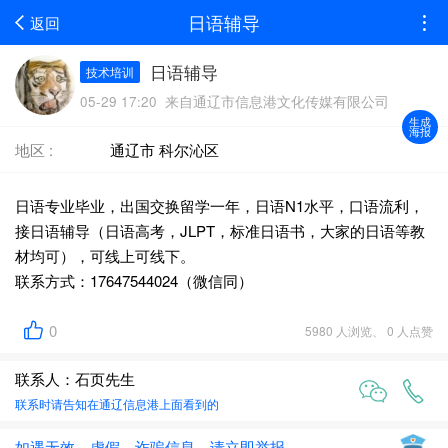
日语辅导
返回
日语辅导
技术培训
05-29 17:20 来自通辽市信息港文化传媒有限公司
生成
海报
地区 :
通辽市 科尔沁区
日语专业毕业，出国交换留学一年，日语N1水平，口语流利，
接日语辅导（日语高考，JLPT，标准日语书，大家的日语等教
材均可），可线上可线下。
联系方式：17647544024（微信同）
0
5980 人浏览、 0 人点赞
联系人：石页先生
联系时请告知在
通辽信息港
上面看到的
如遇无效、虚假、诈骗信息，请立即举报