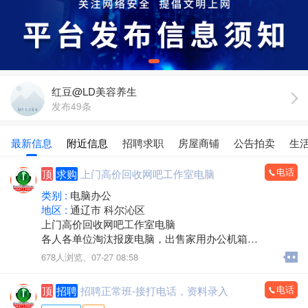
红豆@LD美容养生
发布49条
最新信息
附近信息
招聘求职
房屋商铺
公告拍卖
生
电话
顶
求购
上门高价回收网吧工作室电脑
类别 :
电脑办公
地区 :
通辽市 科尔沁区
上门高价回收网吧工作室电脑
各人各单位淘汰报废电脑，出售家用办公机箱
游 戏机箱，二手全新都有
678人浏览、
07-27 08:58
支持旧机器置换
出售19-32显示器
电话
顶
招聘
招聘正常班-接打电话，资料录入
电话/微信：15248358227