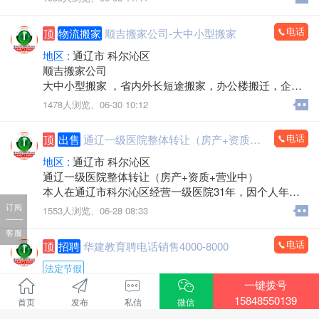
装电脑，监控安装，办公耗材，LED屏，回收置换
上门服务
电话
顶
物流搬家
顺吉搬家公司-大中小型搬家
欢迎来电：15560888853（微信同步）
地区 :
通辽市 科尔沁区
顺吉搬家公司
大中小型搬家 ，省内外长短途搬家，办公楼搬迁，企事
业单位搬迁，搬厂，门店搬家，超市商场搬家，出租拉
1478人浏览、
06-30 10:12
货 大型设备起重 ，吊装，吊运，专业抬钢琴，鱼缸搬
运，专业拆装家具，空调安装移机，上下楼搬运。
电话
顶
出售
通辽一级医院整体转让（房产+资质+营业中）
承接各种零活，装卸各种货物，通辽市，各区，各省 各
县，乡镇，出租拉货，运输各种货物，配有厢式货车，
地区 :
通辽市 科尔沁区
微型小汽车 三轮电动车， 居民生活等一系列服务。
通辽一级医院整体转让（房产+资质+营业中）
本人在通辽市科尔沁区经营一级医院31年，因个人年龄
价格不高，包您满意，专业的团队，职业的工人师傅竭
原因，不再担任法人，现将医院房产及经营权整体出
订阅
1553人浏览、
06-28 08:33
诚为您和家人服务！您的满意是顺吉搬家毕生的追求！
兑。
全心全意为家庭服务的专业团队，24小时为您服务！
客服
医院位置优越，位于新建大街批发城南门对面，临街位
电话
顶
招聘
华建教育聘电话销售4000-8000
置，客源稳定。
联系电话：15771572345微信同步，可开发票
建筑面积：1-2楼700余平方米，地下室300余平方米，布
法定节假
局合理。
一键拨号
招聘行业 :
教育培训
医院资质齐全，各类证件有效，目前正常营业，现金流
15848550139
首页
发布
私信
微信
地区 :
通辽市 科尔沁区
充裕，持续盈利，口碑良好，老客户稳定。
招聘电话销售4000-8000